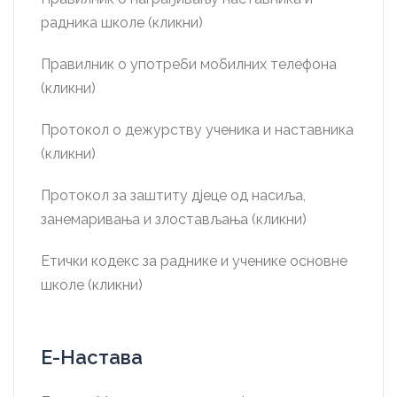
радника школе (кликни)
Правилник о употреби мобилних телефона
(кликни)
Протокол о дежурству ученика и наставника
(кликни)
Протокол за заштиту дјеце од насиља,
занемаривања и злостављања (кликни)
Етички кодекс за раднике и ученике основне
школе (кликни)
Е-Настава