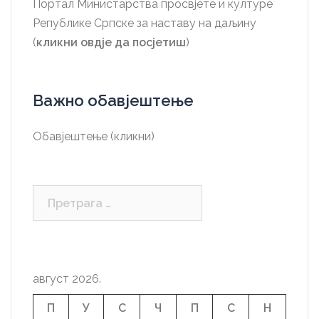
Портал Министарства просвјете и културе
Републике Српске за наставу на даљину
(
кликни овдје да посјетиш
)
Важно обавјештење
Обавјештење (кликни)
Претрага
за:
август 2026.
П
У
С
Ч
П
С
Н