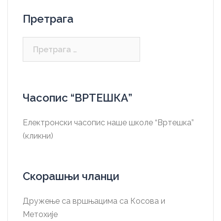
Претрага
Претрага
за:
Часопис “ВРТЕШКА”
Електронски часопис наше школе “Вртешка”
(кликни)
Скорашњи чланци
Дружење са вршњацима са Косова и
Метохије