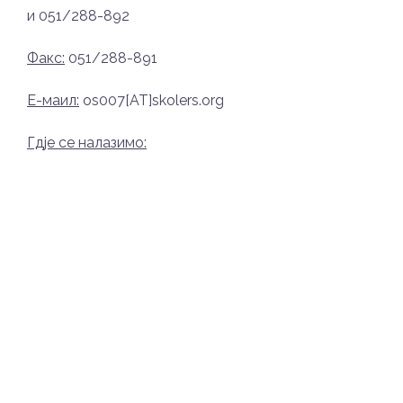
и 051/288-892
Факс:
051/288-891
Е-маил:
os007[AT]skolers.org
Гдје се налазимо: