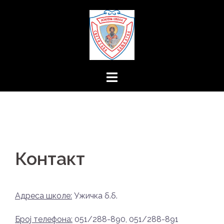
Skip
to
content
Контакт
Адреса школе:
Ужичка б.б.
Број телефона:
051/288-890, 051/288-891