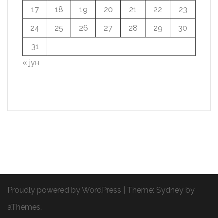
17
18
19
20
21
22
23
24
25
26
27
28
29
30
31
« јун
Proudly powered by WordPress
|
Theme:
Sydney
by
aThemes.