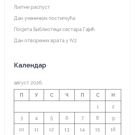
Љетни распуст
Дан ученичких постигнућа
Посјета Библиотеци сестара Гајић
Дан отворених врата у IV2
Календар
август 2026.
П
У
С
Ч
П
С
Н
1
2
3
4
5
6
7
8
9
10
11
12
13
14
15
16