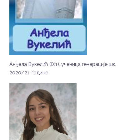
Анђела Вукелић (IX1), ученица генерације шк.
2020/21. године