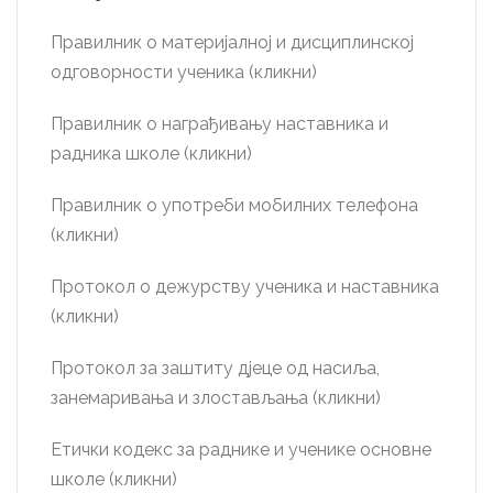
Правилник о материјалној и дисциплинској
одговорности ученика (кликни)
Правилник о награђивању наставника и
радника школе (кликни)
Правилник о употреби мобилних телефона
(кликни)
Протокол о дежурству ученика и наставника
(кликни)
Протокол за заштиту дјеце од насиља,
занемаривања и злостављања (кликни)
Етички кодекс за раднике и ученике основне
школе (кликни)