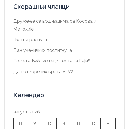
Скорашњи чланци
Дружење са вршњацима са Косова и
Метохије
Љетни распуст
Дан ученичких постигнућа
Посјета Библиотеци сестара Гајић
Дан отворених врата у IV2
Календар
август 2026.
П
У
С
Ч
П
С
Н