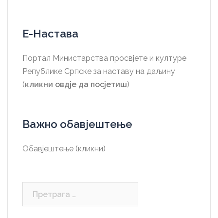
Е-Настава
Портал Министарства просвјете и културе
Републике Српске за наставу на даљину
(
кликни овдје да посјетиш
)
Важно обавјештење
Обавјештење (кликни)
Претрага
за: