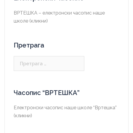
ВРТЕШКА – електронски часопис наше
школе (кликни)
Претрага
Претрага
за:
Часопис “ВРТЕШКА”
Електронски часопис наше школе “Вртешка”
(кликни)