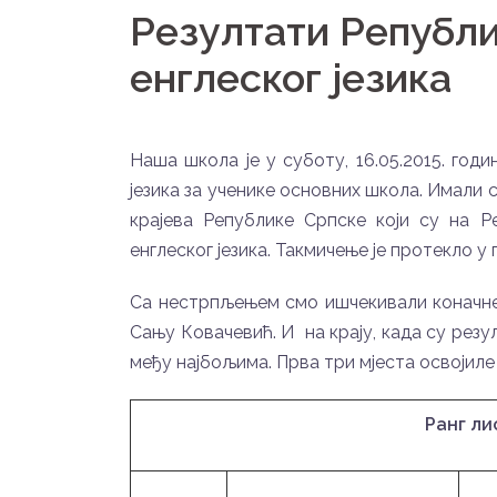
Резултати Републи
енглеског језика
Наша школа је у суботу, 16.05.2015. го
језика за ученике основних школа. Имали 
крајева Републике Српске који су на Р
енглеског језика. Такмичење је протекло у 
Са нестрпљењем смо ишчекивали коначне 
Сању Ковачевић. И на крају, када су резу
међу најбољима. Прва три мјеста освојиле
Ранг ли