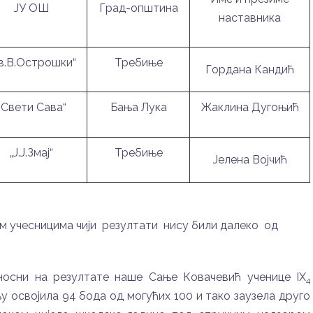
ЈУ ОШ
Град-општина
наставника
в.В.Острошки“
Требиње
Гордана Кандић
„Свети Сава“
Бања Лука
Жаклина Дугоњић
„Ј.Ј.Змај“
Требиње
Јелена Војчић
им учесницима чији резултати нису били далеко од
осни на резултате наше Сање Ковачевић ученице IX
4
у освојила 94 бода од могућих 100 и тако заузела друго