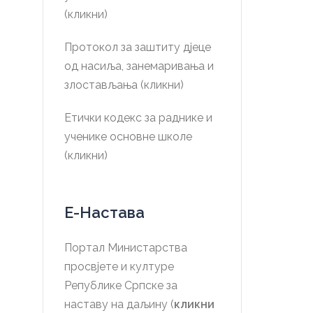
(кликни)
Протокол за заштиту дјеце
од насиља, занемаривања и
злостављања (кликни)
Етички кодекс за раднике и
ученике основне школе
(кликни)
Е-Настава
Портал Министарства
просвјете и културе
Републике Српске за
наставу на даљину (
кликни