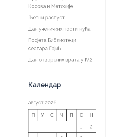
Косова и Метохије
Љетни распуст
Дан ученичких постигнућа
Посјета Библиотеци
сестара Гајић
Дан отворених врата у IV2
Календар
август 2026.
П
У
С
Ч
П
С
Н
1
2