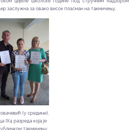
током цијеле школске године под стручним надзором
ђер заслужна за овако висок пласман на такмичењу.
овачевић (у средини),
а IX4 разреда која је
публичком такмичењу