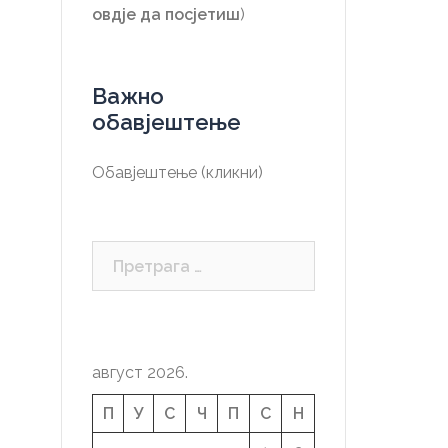
овдје да посјетиш
)
Важно
обавјештење
Обавјештење (кликни)
Претрага
за:
август 2026.
П
У
С
Ч
П
С
Н