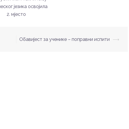
леског језика освојила
2. мјесто
Обавијест за ученике – поправни испити
⟶