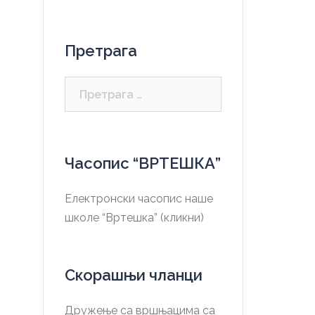
Претрага
Претрага
за:
Часопис “ВРТЕШКА”
Електронски часопис наше
школе “Вртешка” (кликни)
Скорашњи чланци
Дружење са вршњацима са