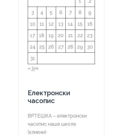
1
2
3
4
5
6
7
8
9
10
11
12
13
14
15
16
17
18
19
20
21
22
23
24
25
26
27
28
29
30
31
« јун
Електронски
часопис
ВРТЕШКА – електронски
часопис наше школе
(кликни)