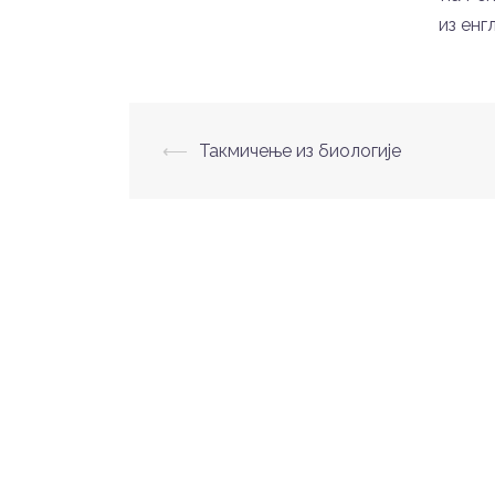
из енг
Post
⟵
Такмичење из биологије
navigation