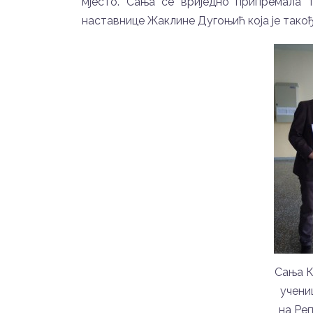
мјесто. Сања се вриједно припремала 
наставнице Жаклине Дугоњић која је тако
Сања К
учениц
на Ре