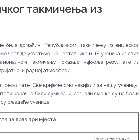
чког такмичења из
дине била домаћин Републичком такмичењу из енглеског
смо част да угостимо 16 наставника и 18 ученика из свих
егионалном такмичењу показали најбоље резултате из
пријатној и радној атмосфери.
резултате. Све вријеме смо навијали за нашу ученицу
лтати коначно били сумирани, сазнали смо ко су најбољи
 су сљедеће ученице:
ста за прва три мјеста
Име и презиме