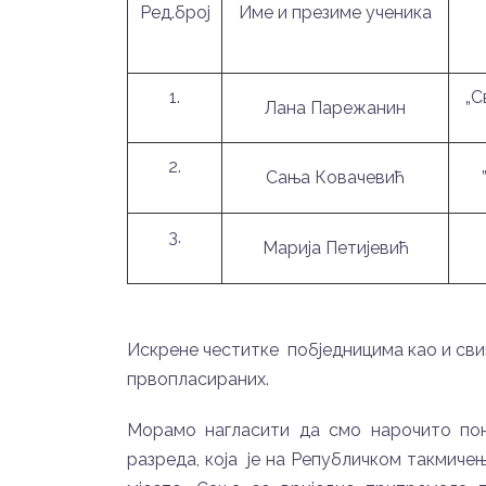
Ред.број
Име и презиме ученика
1.
„С
Лана Парежанин
2.
Сања Ковачевић
3.
Марија Петијевић
Искрене честитке побједницима као и св
првопласираних.
Морамо нагласити да смо нарочито пон
разреда, која је на Републичком такмичењ