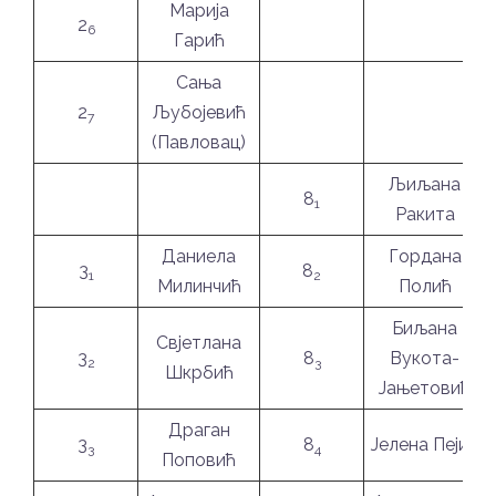
Марија
2
6
Гарић
Сања
2
Љубојевић
7
(Павловац)
Љиљана
8
1
Ракита
Даниела
Гордана
3
8
1
2
Милинчић
Полић
Биљана
Свјетлана
3
8
Вукота-
2
3
Шкрбић
Јањетовић
Драган
3
8
Јелена Пејић
3
4
Поповић