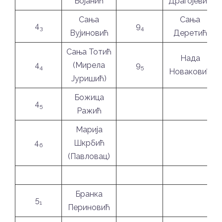
Бојанић
Драгојевић
Сања
Сања
4
9
3
4
Вујиновић
Деретић
Сања Тотић
Нада
4
(Мирела
9
4
5
Новаковић
Јуришић)
Божица
4
5
Ражић
Марија
4
Шкрбић
6
(Павловац)
Бранка
5
1
Периновић