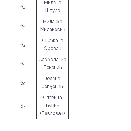
Милена
5
2
Штула
Миланка
5
3
Милаковић
Сњежана
5
4
Оровац
Слободанка
5
5
Леканић
Јелена
5
6
Јевђенић
Славица
5
Бунић
7
(Павловац)