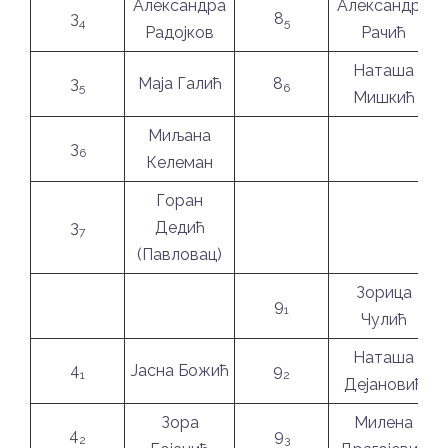
Александра
Александра
3
8
4
5
Радојков
Рачић
Наташа
3
Маја Галић
8
5
6
Мишкић
Миљана
3
6
Келеман
Горан
3
Дедић
7
(Павловац)
Зорица
9
1
Чулић
Наташа
4
Јасна Божић
9
1
2
Дејановић
Зора
Милена
4
9
2
3