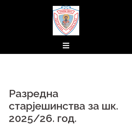
Skip
to
content
Разредна
старјешинства за шк.
2025/26. год.