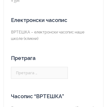
« јун
Електронски часопис
ВРТЕШКА – електронски часопис наше
школе (кликни)
Претрага
Претрага
за:
Часопис “ВРТЕШКА”