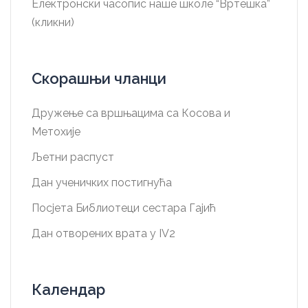
Електронски часопис наше школе “Вртешка”
(кликни)
Скорашњи чланци
Дружење са вршњацима са Косова и
Метохије
Љетни распуст
Дан ученичких постигнућа
Посјета Библиотеци сестара Гајић
Дан отворених врата у IV2
Календар