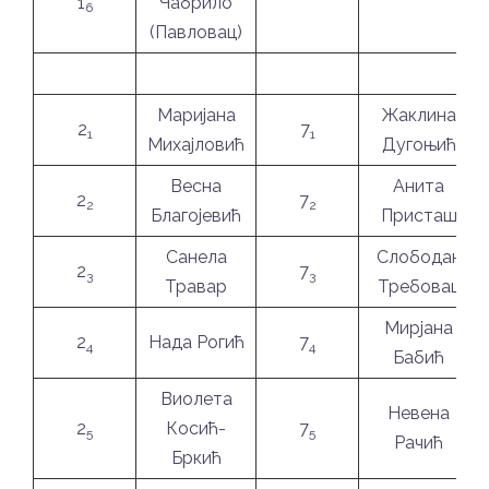
1
Чабрило
6
(Павловац)
Маријана
Жаклина
2
7
1
1
Михајловић
Дугоњић
Весна
Анита
2
7
2
2
Благојевић
Присташ
Санела
Слободан
2
7
3
3
Травар
Требовац
Мирјана
2
Нада Рогић
7
4
4
Бабић
Виолета
Невена
2
Косић-
7
5
5
Рачић
Бркић