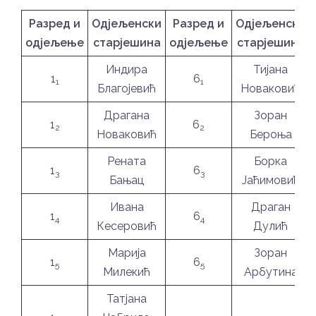
Разред и
Одјељенски
Разред и
Одјељенски
одјељење
старјешина
одјељење
старјешина
Индира
Тијана
1
6
1
1
Благојевић
Новаковић
Драгана
Зоран
1
6
2
2
Новаковић
Бероња
Рената
Борка
1
6
3
3
Бањац
Јаћимовић
Ивана
Драган
1
6
4
4
Кесеровић
Дулић
Марија
Зоран
1
6
5
5
Милекић
Арбутина
Татјана