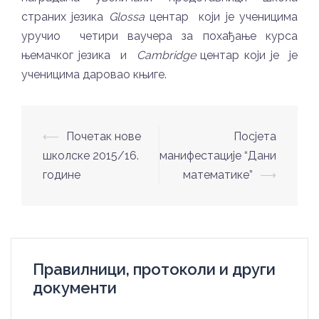
страних језика
Glossa
центар који је ученицима
уручио четири ваучера за похађање курса
њемачког језика и
Cambridge
центар који је
је
ученицима даровао књиге.
Post
⟵
Почетак нове
Посјета
navigation
школске 2015/16.
манифестације “Дани
године
математике”
⟶
Правилници, протоколи и други
документи