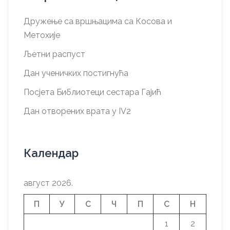
Дружење са вршњацима са Косова и
Метохије
Љетни распуст
Дан ученичких постигнућа
Посјета Библиотеци сестара Гајић
Дан отворених врата у IV2
Календар
август 2026.
П
У
С
Ч
П
С
Н
1
2