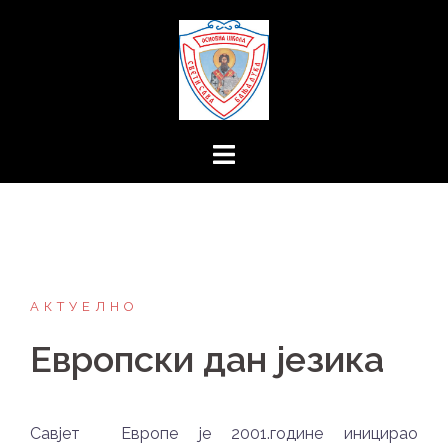
Skip
to
content
АКТУЕЛНО
Европски дан језика
Савјет Европе је 2001.године иницирао