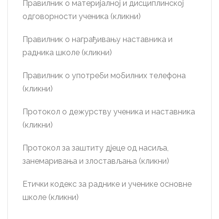
Правилник о материјалној и дисциплинској
одговорности ученика (кликни)
Правилник о награђивању наставника и
радника школе (кликни)
Правилник о употреби мобилних телефона
(кликни)
Протокол о дежурству ученика и наставника
(кликни)
Протокол за заштиту дјеце од насиља,
занемаривања и злостављања (кликни)
Етички кодекс за раднике и ученике основне
школе (кликни)