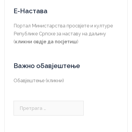
Е-Настава
Портал Министарства просвјете и културе
Републике Српске за наставу на даљину
(
кликни овдје да посјетиш
)
Важно обавјештење
Обавјештење (кликни)
Претрага
за: