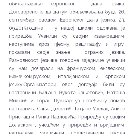
обиљежавање европског дана језика.
Договорено је да датум обиљежавања буде 26.
септембар.Поводом Европског дана језика, 23.
09.2015.године у нашој школи одржана је
приредба. Ученици су својим изванредним
наступима кроз пјесму, рецитацију и игру
показали своје знање страних језика.
Разноликост језичке говорне заједнице ученици
су нам дочарали на француском, енглеском,
њемачком,руском, италијанском и српском
језику.Организатори овог догађаја били су
наставници Биљана Вукота Јањетовић, Наташа
Мишкић и Горан Пушкар уз несебичну помоћ
наставника Сање Деретић, Татјане Узелац, Аните
Присташ и Ранка Павловића. Приредбу су својим
доласком , учешћем у приредби и вриједним
наградама увеличали представници школа