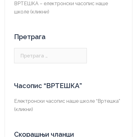
ВРТЕШКА – електронски часопис наше
школе (кликни)
Претрага
Претрага
за:
Часопис “ВРТЕШКА”
Електронски часопис наше школе “Вртешка”
(кликни)
Скорашњи чланци