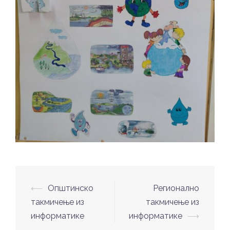
Post
⟵
Општинско
Регионално
navigation
такмичење из
такмичење из
информатике
информатике
⟶