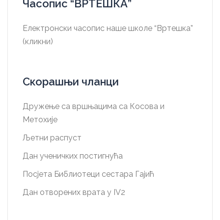
Часопис “ВРТЕШКА”
Електронски часопис наше школе “Вртешка”
(кликни)
Скорашњи чланци
Дружење са вршњацима са Косова и
Метохије
Љетни распуст
Дан ученичких постигнућа
Посјета Библиотеци сестара Гајић
Дан отворених врата у IV2