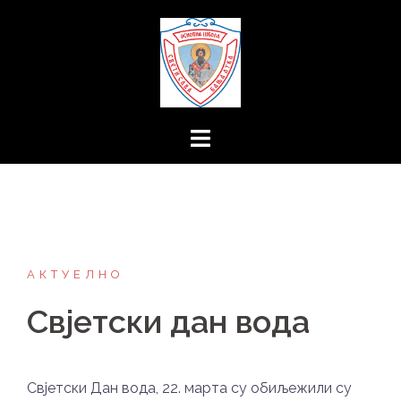
Skip
to
content
АКТУЕЛНО
Свјетски дан вода
Свјетски Дан вода, 22. марта су обиљежили су