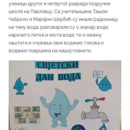
ученици другог и четвртог разреда подручне
школе на Павловцу. Са учитељицама Тањом
Чабрило и Маријом Шкрбић су имали радионицу
на тему вода, разговарали су о значају воде,
нарочито питке и чисте воде, те о начину
заштите и очувања свих водених токова и
водених површина на нашој планети.