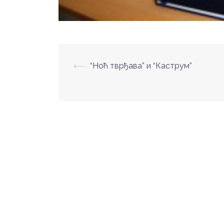
Post
⟵
“Ноћ тврђава” и “Каструм”
navigation