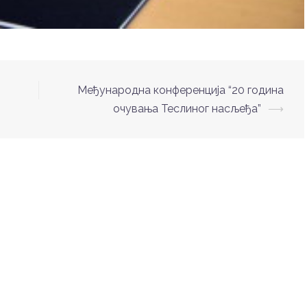
Међународна конференција “20 година
очувања Теслиног насљеђа”
⟶