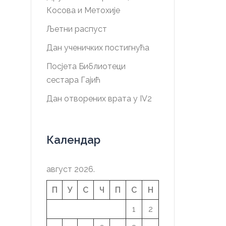
Косова и Метохије
Љетни распуст
Дан ученичких постигнућа
Посјета Библиотеци
сестара Гајић
Дан отворених врата у IV2
Календар
август 2026.
П
У
С
Ч
П
С
Н
1
2