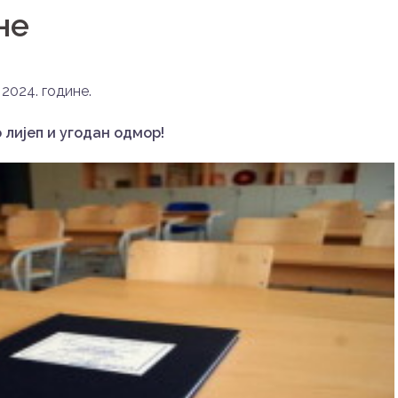
не
 2024. године.
лијеп и угодан одмор!