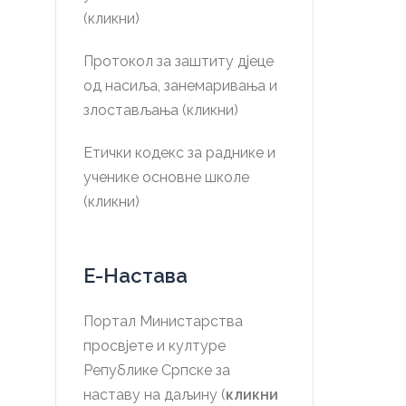
(кликни)
Протокол за заштиту дјеце
од насиља, занемаривања и
злостављања (кликни)
Етички кодекс за раднике и
ученике основне школе
(кликни)
Е-Настава
Портал Министарства
просвјете и културе
Републике Српске за
наставу на даљину (
кликни