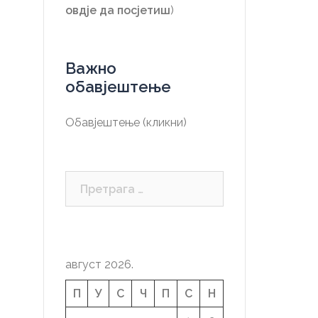
овдје да посјетиш
)
Важно
обавјештење
Обавјештење (кликни)
Претрага
за:
август 2026.
П
У
С
Ч
П
С
Н