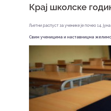
Крај школске годи
Љетни распуст за ученике је почео 14. јуна
Свим ученицима и наставницма желимо 