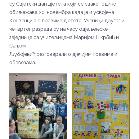
су Свјетски дан дјетета који се сваке године
обиљежава 20. новембра када је и усвојена
Конвенција о правима дјетета. Ученици другог и
четвртог разреда су на часу одјељењске
заједнице са учитељицама Маријом Шкрбић и
Сањом
Љубојевић разговарали о дјечијим правима и
обавезама.