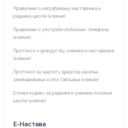
Правилник о награђивању наставника и
радника школе (кликни)
Правилник о употреби мобилних телефона
(кликни)
Протокол о дежурству ученика и наставника
(кликни)
Протокол за заштиту дјеце од насиља,
занемаривања и злостављања (кликни)
Етички кодекс за раднике и ученике основне
школе (кликни)
Е-Настава