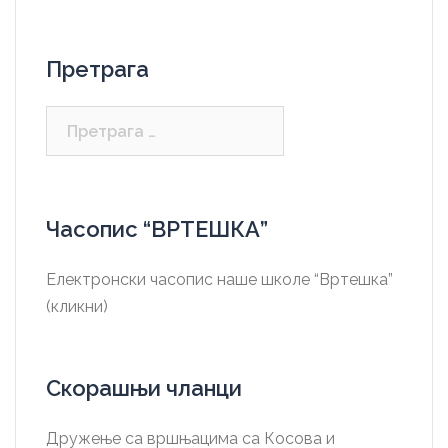
Претрага
Претрага
за:
Часопис “ВРТЕШКА”
Електронски часопис наше школе “Вртешка”
(кликни)
Скорашњи чланци
Дружење са вршњацима са Косова и