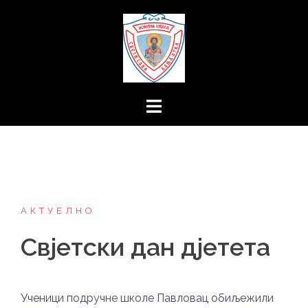
Skip
to
content
АКТУЕЛНО
Свјетски дан дјетета
Ученици подручне школе Павловац обиљежили