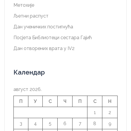
Метохије
Љетни распуст
Дан ученичких постигнућа
Посјета Библиотеци сестара Гајић
Дан отворених врата у IV2
Календар
август 2026.
П
У
С
Ч
П
С
Н
1
2
3
4
5
6
7
8
9