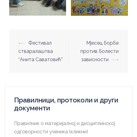
Post
⟵
Фестивал
Мјесец борбе
navigation
стваралаштва
против болести
“Анита Саватовић”
зависности
⟶
Правилници, протоколи и други
документи
Правилник о материјалној и дисциплинској
одговорности ученика (кликни)