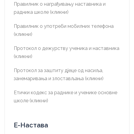
Правилник о награђивању наставника и
радника школе (кликни)
Правилник о употреби мобилних телефона
(кликни)
Протокол о дежурству ученика и наставника
(кликни)
Протокол за заштиту дјеце од насиља,
занемаривања и злостављања (кликни)
Етички кодекс за раднике и ученике основне
школе (кликни)
Е-Настава