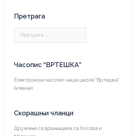
Претрага
Претрага
за:
Часопис “ВРТЕШКА”
Електронски часопис наше школе “Вртешка”
(кликни)
Скорашњи чланци
Дружење са вршњацима са Косова и