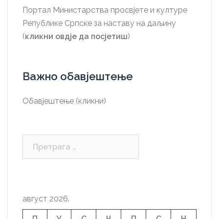
Портал Министарства просвјете и културе
Републике Српске за наставу на даљину
(
кликни овдје да посјетиш
)
Важно обавјештење
Обавјештење (кликни)
Претрага
за:
август 2026.
П
У
С
Ч
П
С
Н