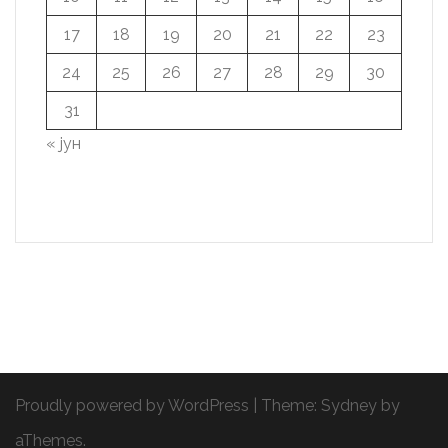
17
18
19
20
21
22
23
24
25
26
27
28
29
30
31
« јун
Proudly powered by WordPress
|
Theme:
Sydney
by
aThemes.