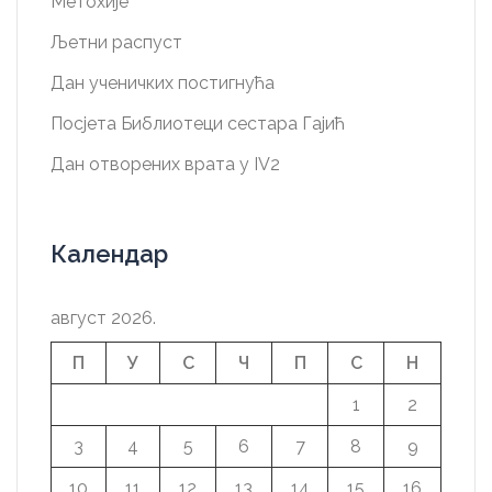
Метохије
Љетни распуст
Дан ученичких постигнућа
Посјета Библиотеци сестара Гајић
Дан отворених врата у IV2
Календар
август 2026.
П
У
С
Ч
П
С
Н
1
2
3
4
5
6
7
8
9
10
11
12
13
14
15
16