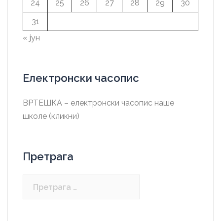
24
25
26
27
28
29
30
31
« јун
Електронски часопис
ВРТЕШКА – електронски часопис наше
школе (кликни)
Претрага
Претрага
за: