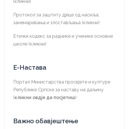
(кликни)
Протокол за заштиту дјеце од насиља,
занемаривања и злостављања (кликни)
Етички кодекс за раднике и ученике основне
школе (кликни)
Е-Настава
Портал Министарства просвјете и културе
Републике Српске за наставу на даљину
(
кликни овдје да посјетиш
)
Важно обавјештење