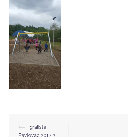
Post
⟵
Igraliste
navigation
Pavlovac 2017 3