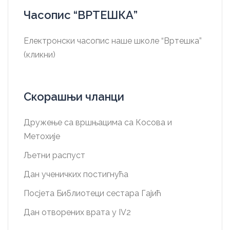
Часопис “ВРТЕШКА”
Електронски часопис наше школе “Вртешка”
(кликни)
Скорашњи чланци
Дружење са вршњацима са Косова и
Метохије
Љетни распуст
Дан ученичких постигнућа
Посјета Библиотеци сестара Гајић
Дан отворених врата у IV2