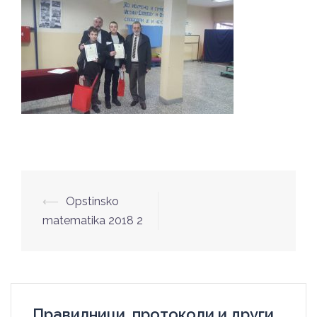
Post
⟵
Opstinsko
navigation
matematika 2018 2
Правилници, протоколи и други