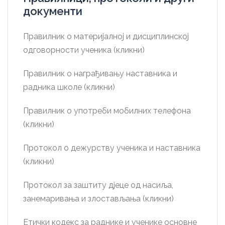
документи
Правилник о материјалној и дисциплинској
одговорности ученика (кликни)
Правилник о награђивању наставника и
радника школе (кликни)
Правилник о употреби мобилних телефона
(кликни)
Протокол о дежурству ученика и наставника
(кликни)
Протокол за заштиту дјеце од насиља,
занемаривања и злостављања (кликни)
Етички кодекс за раднике и ученике основне